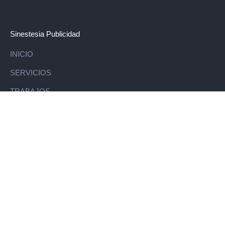
Sinestesia Publicidad
INICIO
SERVICIOS
TRABAJOS
CLIENTES
BLOG
CONTACTO
Ponete en contacto
info@sinestesia.com.py
Mayor Bullo 540 e/ Azara y Cerro Corá