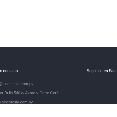
n contacto
Seguinos en Fac
@sinestesia.com.py
r Bullo 540 e/ Azara y Cerro Corá
.sinestesia.com.py