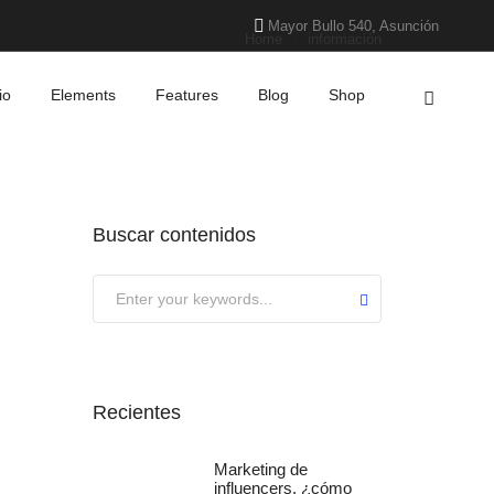
Mayor Bullo 540, Asunción
Home
información
io
Elements
Features
Blog
Shop
Buscar contenidos
Recientes
Marketing de
influencers, ¿cómo