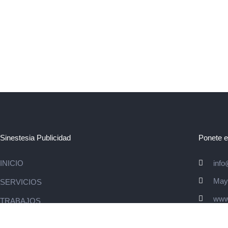
Sinestesia Publicidad
Ponete e
INICIO
info
Mayo
SERVICIOS
www
TRABAJOS
CLIENTES